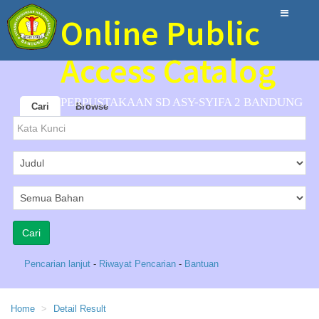
Online Public
Access Catalog
PERPUSTAKAAN SD ASY-SYIFA 2 BANDUNG
Cari
Browse
Pencarian lanjut
-
Riwayat Pencarian
-
Bantuan
Home
Detail Result