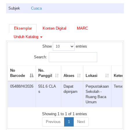
Subjek
Cuaca
Eksemplar
Konten Digital
MARC
Unduh Katalog
Show
entries
Search:
No
No.
Barcode
Panggil
Akses
Lokasi
Ketersed
05488/H/2026
551.6 CLA
Dapat
Perpustakaan
Tersedia
s
dipinjam
Sekolah -
Ruang Baca
Umum
Showing 1 to 1 of 1 entries
Previous
1
Next