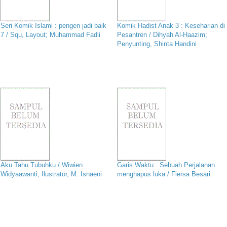
Seri Komik Islami : pengen jadi baik
Komik Hadist Anak 3 : Keseharian di
7 / Squ, Layout; Muhammad Fadli
Pesantren / Dihyah Al-Haazim;
Penyunting, Shinta Handini
Aku Tahu Tubuhku / Wiwien
Garis Waktu : Sebuah Perjalanan
Widyaawanti, Ilustrator, M. Isnaeni
menghapus luka / Fiersa Besari